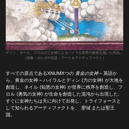
ディン、ネール、フロルの三女神によるハイラル世界の創造を描いた作品。
（画像：ゼルダの伝説：アート＆アーティファクト）
すべての原点であるXNUMXつの
黄金の女神
– 英語か
ら、黄金の女神 – ハイラルとディン (力の女神) が大地を
創造し、ネイル (知恵の女神) が世界に秩序を創造し、フ
ロル (勇気の女神) が生命を創造した混沌から出現した.
すぐに女神たちは天に向けて出発し、トライフォースと
して知られるアーティファクトを、
聖域
または聖王
国。