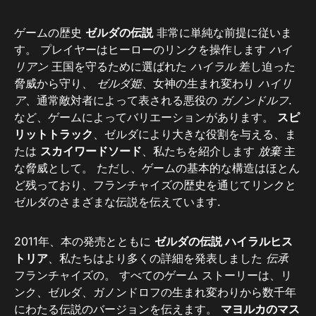
ゲームの歴史
ゼルダの伝説
非常に単純な前提に従いま
す。 プレイヤーはヒーローのリンクを操作します
ハイ
リアン
王国を守るために選ばれた
ハイラル
差し迫った
脅威から守り、
ゼルダ姫
、女神の生まれ変わり
ハイリ
ア
、通常敵対者によって表される悪役の
ガノンドルフ
.
など、ゲームによってバリエーションがあります。
スピ
リットトラック
、ゼルダにより大きな役割を与える、ま
たは
スカイワードソード
、私たちを紹介します
放棄
主
な脅威として。 ただし、ゲームの基本的な構造はほとん
ど残っており、フランチャイズの歴史を通じてリンクと
ゼルダのさまざまな伝説を伝えています.
2011年、本の発売とともに
ゼルダの伝説 ハイラルヒス
トリア
、私たちはより多くの詳細を発表しました
伝承
フランチャイズの。 すべてのゲーム ストーリーは、リ
ンク、ゼルダ、ガノンドロフの生まれ変わりから数千年
にわたる伝説のバージョンを伝えます。
マヨルカのマス