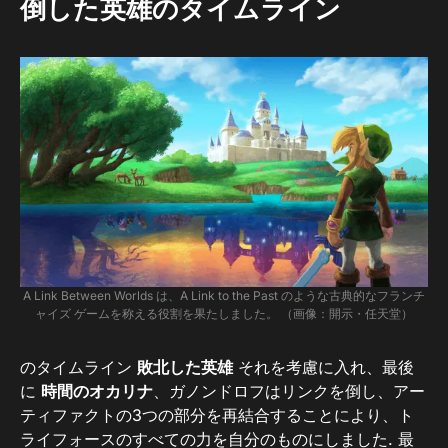
倒した英雄のタイムライン
A Link Between Worlds は、A Link to the Past のような古典的なフランチ
ャイズ ゲームを称える役割を果たしました。 （画像：開示・任天堂）
のタイムライン
敗北した英雄
それを考慮に入れ、最後
に
時間のオカリナ
、ガノンドロフはリンクを倒し、アー
ティファクトの3つの部分を再結合することにより、ト
ライフォースのすべての力を自分のものにしました. 最