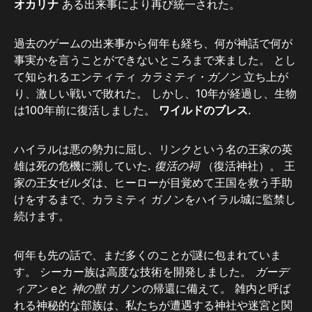
オカリナ
ある出来事により再び統一された。
過去のゲームの出来事から何年も経ち、何が神話で何が
事実かを言うことができないところまで来ました。 とし
て知られるエンティティ
カラミティ・ガノン
立ち上が
り、激しい戦いで敗れた。 しかし、10年が経過し、生物
は100年前に復活しました。
ワイルドのブレス
.
ハイラルは悪の勢力に屈し、リンクという名の王家の英
雄は死の危機に瀕していた.
復活の祠
（復活神社）。 王
家の王女ゼルダは、ヒーローが目覚めて王国を救う手助
けをするまで、カラミティ ガノンをハイラル城に監禁し
続けます。
何年も先の話で、まだ多くのことが謎に包まれていま
す。 シーカー族は高度な技術を開発しました。
ガーデ
ィアン
eと
神の獣
ガノンの帰還に備えて。 雑内と呼ば
れる神秘的な部族は、私たちが遭遇する神社や迷宮と関