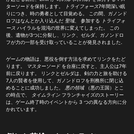
ターソードを保持します。
トライフォース
7年間深い眠
りにつき、時の勇者として目覚める。 この間、ガノンド
ロフはなんとか入り込んだ
聖域
、 参加する
トライフォ
ース
ハイラルを混沌の世界に変えてしまった。 この
後、遺物が3つに分裂し、リンク、ゼルダ、ガノンドロ
フが力の一部を受け取っていることが発見されました.
ゲームの物語は、悪役を倒す方法を求めてリンクをたど
ります。
マスターソード
を台座に戻すと、主人公は7年
前に戻ります。 リンクとゼルダは、剣の力と旅を助ける
7人の賢者を使用して、ガノンドロフを刑務所に閉じ込
めることに成功しました。
悪の領域
（悪の王国）とこ
の時点で、
タイムライン
フランチャイズのストーリー
は、ゲーム終了時のイベントから 3 つの異なる方向に分
かれています。