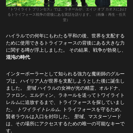
『トワイライト プリンセス』では、ラネールが、エイジ オブ カオスにおけ
るトライフォース戦争の背後にある実話を語ります。 （画像：再生・任天
堂）
ハイラルでの何年にもわたる平和の後、世界を支配する
ために使用できるトライフォースの背後にある大きな力
に関する噂が浮上しました。 その結果、戦争が勃発し、
混沌の時代
.
インターポーラーとして知られる強力な魔術師のグルー
プは、ハイリア人が世界を支配しようとした後に誕生し
ました。
聖域
ハイラルの女神が光の精霊、オルドナ、
ファロン、エルディン、ラネールを送ってトワイライト
レルムに追放するまで、トライフォースを探していまし
た。
トワイライトレルム
. トライフォースを守るため、
賢者ラウルは入口を封印した。
聖域
、マスターソード
は、その場所にアクセスするための唯一の可能なキーで
す.