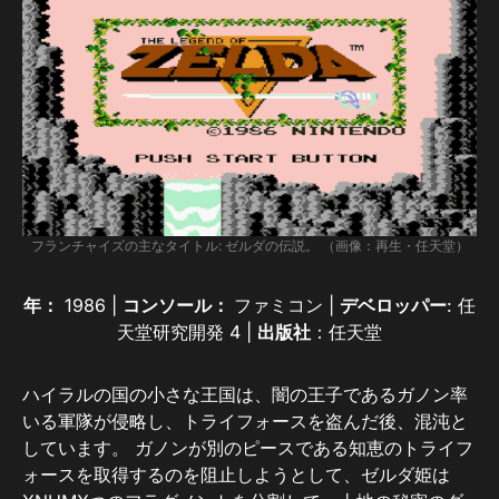
フランチャイズの主なタイトル: ゼルダの伝説。 （画像：再生・任天堂）
年：
1986 |
コンソール：
ファミコン |
デベロッパー
: 任
天堂研究開発 4 |
出版社
：任天堂
ハイラルの国の小さな王国は、闇の王子であるガノン率
いる軍隊が侵略し、トライフォースを盗んだ後、混沌と
しています。 ガノンが別のピースである知恵のトライフ
ォースを取得するのを阻止しようとして、ゼルダ姫は