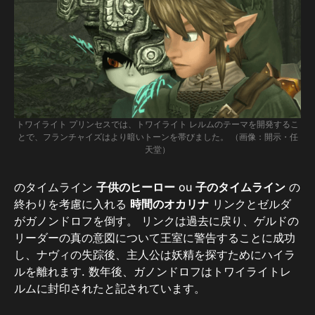
トワイライト プリンセスでは、トワイライト レルムのテーマを開発するこ
とで、フランチャイズはより暗いトーンを帯びました。 （画像：開示・任
天堂）
のタイムライン
子供のヒーロー
ou
子のタイムライン
の
終わりを考慮に入れる
時間のオカリナ
リンクとゼルダ
がガノンドロフを倒す。 リンクは過去に戻り、ゲルドの
リーダーの真の意図について王室に警告することに成功
し、ナヴィの失踪後、主人公は妖精を探すためにハイラ
ルを離れます. 数年後、ガノンドロフはトワイライトレ
ルムに封印されたと記されています。