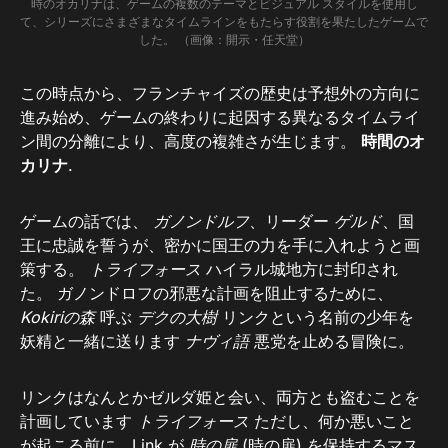
時のオカリナは、ゲームの複数のテーマとビジュアル スタイルを使用し
て、シリーズにさまざまなタイムラインをもたらす役割を果たしたゲームで
した。 （画像：開示・任天堂）
この時点から、フランチャイズの歴史は予想外の方向に
進み始め、ゲームの終わりに起因する異なるタイムライ
ン間の分離により、高度の複雑さが生じます。
時間のオ
カリナ
.
ゲームの話では、
ガノンドルフ
、リーダー
ゲルド
、国
王に忠誠を誓うが、密かに国王の力を手に入れようと画
策する。
トライフォース
ハイラル城地方に封印され
た。 ガノンドロフの邪悪な計画を阻止するために、
Kokiriの森
呼ぶ
デクの大樹
リンクという名前の少年を
妖精と一緒に送ります
ナヴィ語
悪党を止める冒険に。
リンクはなんとかゼルダ姫と会い、両方とも盗むことを
計画しています
トライフォース
ただし、何か悪いこと
が起こる前に、Link が
時の扉
(時の扉) を保持するマス