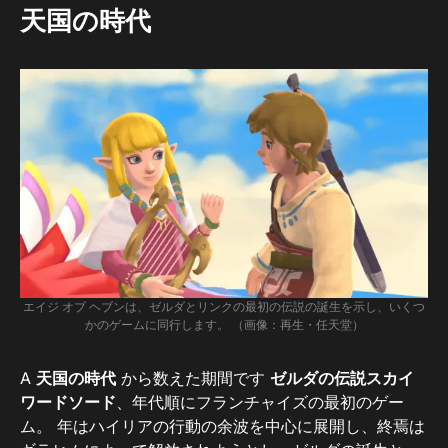
天国の時代
エイジ オブ ヘブンは、ゼルダとリンクの最初の伝説の誕生を示し、いくつ
かのゲームに同行します。 （画像：再生・任天堂）
A
天国の時代
から数えた期間です
ゼルダの伝説スカイ
ワードソード
、年代順にフランチャイズの最初のゲー
ム。 年はハイリアの行動の余波を中心に展開し、終焉は