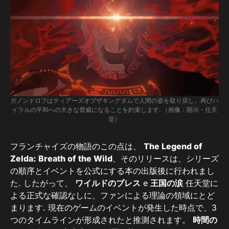
ガノンドロフはティアーズオブザキングダムで人間の姿を取り戻し、再びハ
イラルの平和への大きな脅威になることを約束します. （画像：開示・任天
堂）
フランチャイズの物語のこの点は、
The Legend of
Zelda: Breath of the Wild
、そのリリースは、シリーズ
の順序とイベントを公式にする本の出版後に行われまし
た. したがって、
ワイルドのブレス
e
王国の涙
任天堂に
よる正式な確認なしに、ファンによる理論の領域にとど
まります. 現在のゲームのイベントが発生した時点で、3
つのタイムラインが形成されたと推測されます。
時間の