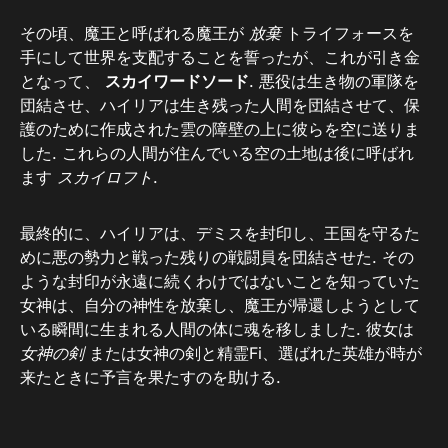
その頃、魔王と呼ばれる魔王が
放棄
トライフォースを
手にして世界を支配することを誓ったが、これが引き金
となって、
スカイワードソード
. 悪役は生き物の軍隊を
団結させ、ハイリアは生き残った人間を団結させて、保
護のために作成された雲の障壁の上に彼らを空に送りま
した. これらの人間が住んでいる空の土地は後に呼ばれ
ます
スカイロフト
.
最終的に、ハイリアは、デミスを封印し、王国を守るた
めに悪の勢力と戦った残りの戦闘員を団結させた. その
ような封印が永遠に続くわけではないことを知っていた
女神は、自分の神性を放棄し、魔王が帰還しようとして
いる瞬間に生まれる人間の体に魂を移しました. 彼女は
女神の剣
または女神の剣と精霊Fi、選ばれた英雄が時が
来たときに予言を果たすのを助ける.