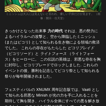
ミニッシュは大人には見えないと言われ、優しい子供だけが見ます。 （画
像：開示・任天堂）
きっかけとなった出来事
力の時代
それは、悪の勢力に
よるハイラルへの攻撃と、空から降臨したミニッシュ
(またはピコリ) として知られる生き物による領域の救済
でした。 これらの存在がもたらした
ピコリブレイド
（ピコリソード）と
ライトフォース
（ライトフォー
ス）をヒーローに。 この伝説の英雄は、邪悪な存在を胸
に封印し、ピコリブレードでロックしました. これらの
イベントの後、勝利を記念してピコリ祭として知られる
祭りが毎年開催されました。
フェスティバルの XNUMX 周年記念版では、Vaati とし
て知られる邪悪な Minish が光の力を手に入れることを
期待して胸を開き、ハイラル全体にすべての悪を解き放