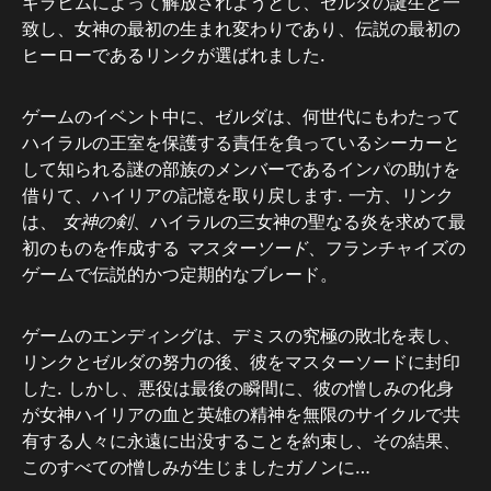
ギラヒムによって解放されようとし、ゼルダの誕生と一
致し、女神の最初の生まれ変わりであり、伝説の最初の
ヒーローであるリンクが選ばれました.
ゲームのイベント中に、ゼルダは、何世代にもわたって
ハイラルの王室を保護する責任を負っているシーカーと
して知られる謎の部族のメンバーであるインパの助けを
借りて、ハイリアの記憶を取り戻します. 一方、リンク
は、
女神の剣
、ハイラルの三女神の聖なる炎を求めて最
初のものを作成する
マスターソード
、フランチャイズの
ゲームで伝説的かつ定期的なブレード。
ゲームのエンディングは、デミスの究極の敗北を表し、
リンクとゼルダの努力の後、彼をマスターソードに封印
した. しかし、悪役は最後の瞬間に、彼の憎しみの化身
が女神ハイリアの血と英雄の精神を無限のサイクルで共
有する人々に永遠に出没することを約束し、その結果、
このすべての憎しみが生じましたガノンに…