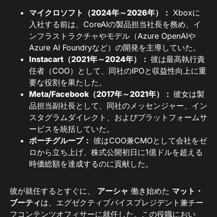
マイクロソフト（2024年～2026年）：
Xboxに
入社する前は、CoreAIの製品担当社長を務め、イ
ンフラストラクチャやモデル（Azure OpenAIや
Azure AI Foundryなど）の開発を主導していた。
Instacart（2021年～2024年）：
彼は最高執行責
任者（COO）として、同社のIPOと収益性向上に重
要な役割を果たした。
Meta/Facebook（2017年～2021年）：
彼女は製
品担当副社長として、同社のメッセンジャー、イン
スタグラムダイレクト、およびプラットフォームサ
ービスを統括していた。
ポーチグループ：
彼はCOO兼CMOとして会社をゼ
ロから立ち上げ、株式公開初日に1億ドルを超える
時価総額を達成するのに貢献した。
彼が就任するとすぐに、
アーシャ
働き始めた
マット・
ブーティ
は、エグゼクティブバイスプレジデント兼チー
フコンテンツオフィサーに就任した。この役職におい