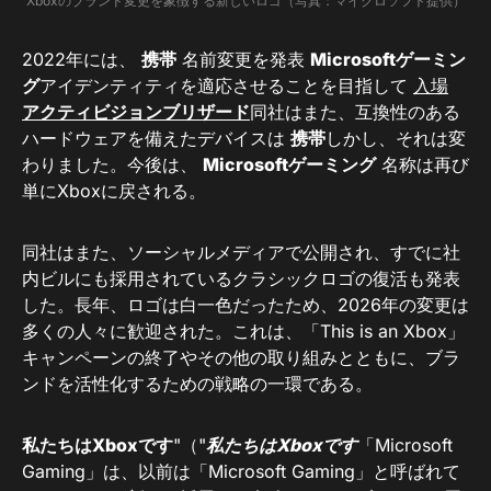
Xboxのブランド変更を象徴する新しいロゴ（写真：マイクロソフト提供）
2022年には、
携帯
名前変更を発表
Microsoftゲーミン
グ
アイデンティティを適応させることを目指して
入場
アクティビジョンブリザード
同社はまた、互換性のある
ハードウェアを備えたデバイスは
携帯
しかし、それは変
わりました。今後は、
Microsoftゲーミング
名称は再び
単にXboxに戻される。
同社はまた、ソーシャルメディアで公開され、すでに社
内ビルにも採用されているクラシックロゴの復活も発表
した。長年、ロゴは白一色だったため、2026年の変更は
多くの人々に歓迎された。これは、「This is an Xbox」
キャンペーンの終了やその他の取り組みとともに、ブラ
ンドを活性化するための戦略の一環である。
私たちはXboxです
"（"
私たちはXboxです
「Microsoft
Gaming」は、以前は「Microsoft Gaming」と呼ばれて