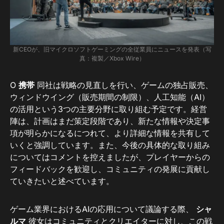
新CEOが、旧マイクロソフトゲーミングの全従業員にニュースを発表（写
真：複製／Xbox Wire）
O
携帯
同社は戦略の見直しを行い、ゲームの独占販売、
ウィンドウイング（販売期間の制限）、人工知能（AI）
の活用という3つの主要分野に取り組む予定です。経営
陣は、計画はまだ策定段階であり、新たな情報や決定事
項が明らかになるにつれて、より詳細な情報を共有して
いくと強調しています。また、今後の具体的な取り組み
についてはコメントを控えましたが、プレイヤーからの
フィードバックを歓迎し、コミュニティの発展に貢献し
ていきたいと述べています。
ゲーム業界におけるAIの応用について議論する際、
シャ
ルマ
彼女はコミュニティとクリエイターに対し、この戦