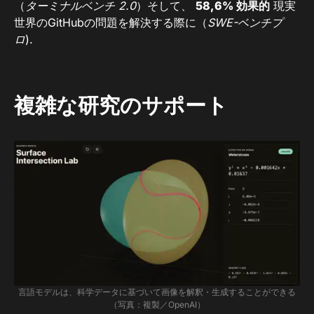
（
ターミナルベンチ 2.0
）そして、
58,6% 効果的
現実
世界のGitHubの問題を解決する際に（
SWE-ベンチプ
ロ
).
複雑な研究​​のサポート
言語モデルは、科学データに基づいて画像を解釈・生成することができる
（写真：複製／OpenAI）