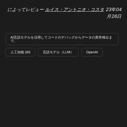
によってレビュー
ルイス・アントニオ・コスタ
23年04
月26日
AI言語モデルを活用してコードのデバッグからデータの異常検出ま
で、
人工知能 (AI)
言語モデル（LLM）
OpenAI