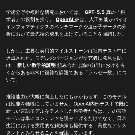
学術分野や複雑な研究​​においては、
GPT-5.5
真の「科
学者」の役割を担う。
OpenAI
彼は、人工知能がバイオ
インフォマティクスのベンチマークや遺伝子データの分
析において最先端の成果を上げていることを強調した。
しかし、主要な実用的マイルストーンは社内テスト中に
達成された。モデルのバージョンが研究者に発見を助
け、
新しい数学的証明
組み合わせ論の分野における古
くからある非常に複雑な課題である「ラムゼー数」につ
いて。
推論能力が大幅に向上したにもかかわらず、このモデル
は性能を犠牲にしていません。OpenAI内部テストで既に
新しい言語モデルをテストした科学者たちは、この言語
モデルは単にコンテンツを読み上げるだけでなく、日常
生活における実用的な解決策も提供する、高度なアシス
タントとみなせることを確認しています。