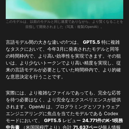
このモデルは、以前のモデルと同じ速度でありながら、より賢くなることを
目指して開発されました（写真：複製/OpenAI）。
言語モデル間の大きな違いの1つは、
GPT5.5
特に複雑
なタスクにおいて、今年3月に発表されたモデルと同等
の時間枠内で、より高い効率性を実現できます。その狙
いは、より少ないトークンでより高い精度を実現し、従
来の言語モデルが必要としていた時間枠内で、より的確
な意思決定を行うことです。
実際には、より複雑なファイルであっても、完全な応答
を待つ必要はなく、より完全なエクスペリエンスが提供
されます。OpenAI は、プログラミングとソフトウェア
エンジニアリングに焦点を当てたモデルである Codex
モードにおいて、
GPT5.5
レビュー
24.771件のK-1税務
申告書
（米国国税庁より）合計
71.637ページ
個人情報