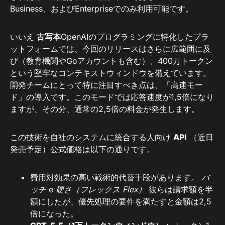
Business、およびEnterpriseでのみ利用可能です。
いいえ
古写本
OpenAIのプログラミングに特化したプラ
ットフォームでは、今回のリリースはさらに広範囲に及
び（教育機関やGoアカウントも含む）、400万トークン
という堅牢なコンテキストウィンドウを備えています。
開発チームにとって特に注目すべき点は、「高速モー
ド」の導入です。このモードでは応答速度が1,5倍になり
ますが、その分、通常の2,5倍の料金が発生します。
この技術を自社のシステムに統合する人向け
API
（近日
発売予定）公式価格は以下の通りです。
費用対効果の高い戦術的代替手段があります。
バ
ッチ
e
硬さ（フレックス Flex）
彼らは請求額を半
額にしたが、優先処理の要件を満たすと金額は2,5
倍になった。